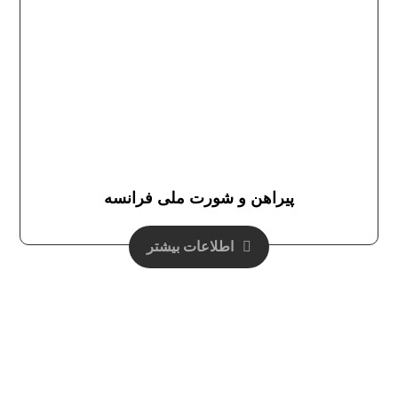
پیراهن و شورت ملی فرانسه
اطلاعات بیشتر
دفتر فروش تهران :
خيابان وليعصر (عج)-- پايين تر از ميدان منيريه