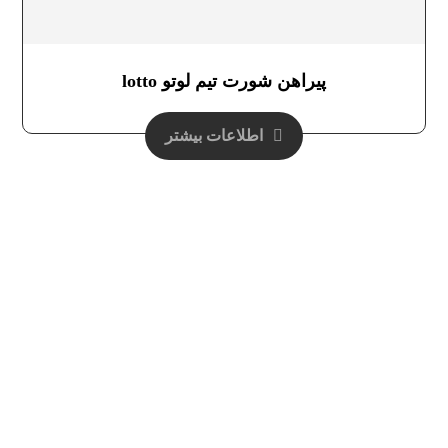
پیراهن شورت تیم لوتو lotto
اطلاعات بیشتر
دفتر فروش تهران :
خيابان وليعصر (عج)-- پايين تر از ميدان منيريه
جنب خيابان فرهنگ-- پاساژ داد 2 -- طبقه همکف
گروه توليدات ورزشي آذربايجان
کد پستي :
1193835638